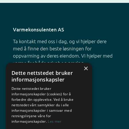
Varmekonsulenten AS
Ta kontakt med oss i dag, og vi hjelper dere
med å finne den beste løsningen for
oppvarming av deres eiendom. Vi hjelper med
varme for både privat og næring.
×
Dette nettstedet bruker
Org. nr: NO 922 195 145 MVA
informasjonskapsler
Dette nettstedet bruker
informasjonskapsler (cookies) for å
Du finner oss her:
forbedre din opplevelse. Ved å bruke
nettstedet vårt samtykker du i alle
Telefon: 92 12 00 50
informasjonskapsler i samsvar med
E-post:
post@varmekonsulenten.no
retningslinjene våre for
Adresse: Smiløkka 6B, 3173 Vear
informasjonskapsler.
Les mer